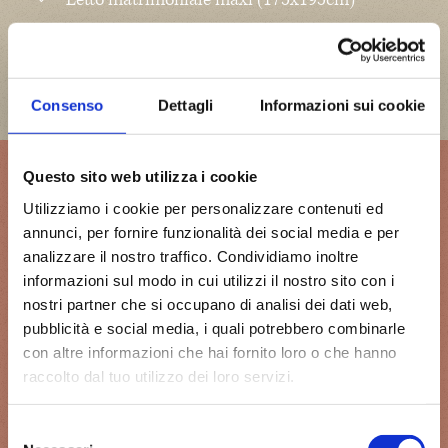
Possibilità di letto aggiuntivo
Accesso diretto al giardino
Consenso
Dettagli
Informazioni sui cookie
Questo sito web utilizza i cookie
SERVIZI DELLE CAMERE
Utilizziamo i cookie per personalizzare contenuti ed
annunci, per fornire funzionalità dei social media e per
Ingresso indipendente
analizzare il nostro traffico. Condividiamo inoltre
informazioni sul modo in cui utilizzi il nostro sito con i
Bagno privato con doccia
nostri partner che si occupano di analisi dei dati web,
Wi-Fi gratuito
pubblicità e social media, i quali potrebbero combinarle
con altre informazioni che hai fornito loro o che hanno
Impianto VMC (Ventilazione Meccanica
raccolto dal tuo utilizzo dei loro servizi.
Controllata) centralizzata
Selezione