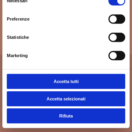
Necessari
Prese USB alle pareti
del
consenso
Set brocca e bicchieri per acqua depurata a
Preferenze
disposizione degli ospiti
Statistiche
Asciugacapelli
Marketing
SERVIZI COMUNI
Accetta tutti
Frigorifero comune
Forno microonde
Accetta selezionati
Bottiglia d'acqua depurata in frigo
Rifiuta
Adduzione acqua potabile depurata