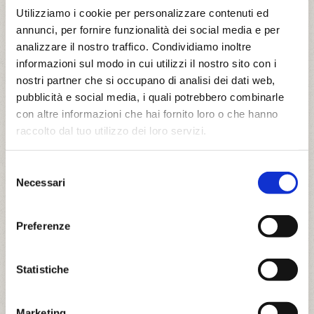
Utilizziamo i cookie per personalizzare contenuti ed
annunci, per fornire funzionalità dei social media e per
analizzare il nostro traffico. Condividiamo inoltre
informazioni sul modo in cui utilizzi il nostro sito con i
nostri partner che si occupano di analisi dei dati web,
pubblicità e social media, i quali potrebbero combinarle
con altre informazioni che hai fornito loro o che hanno
EcoBnB.it
raccolto dal tuo utilizzo dei loro servizi.
22-11-2024
Selezione
La comunità degli EcoBnB
Necessari
del
premia Cà del Buio agli
consenso
EcoBnB Awards
Preferenze
Statistiche
azero - Edicom Edizioni
Marketing