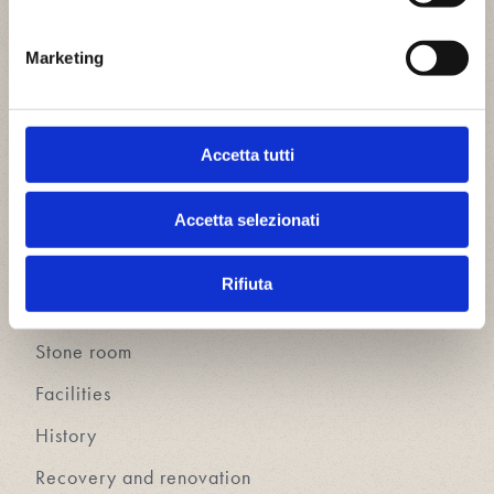
Marketing
Accetta tutti
We are the first Eco B&B in the Liguria region.
Come and join us in Finale Ligure.
Accetta selezionati
Wood room
Rifiuta
Iron room
Stone room
Facilities
History
Recovery and renovation