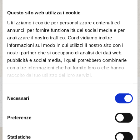
Find out more
Questo sito web utilizza i cookie
Utilizziamo i cookie per personalizzare contenuti ed
FIND OUT MORE
annunci, per fornire funzionalità dei social media e per
analizzare il nostro traffico. Condividiamo inoltre
CÀ DEL BUIO FILE ON FOR'S WEBSITE
informazioni sul modo in cui utilizzi il nostro sito con i
nostri partner che si occupano di analisi dei dati web,
pubblicità e social media, i quali potrebbero combinarle
con altre informazioni che hai fornito loro o che hanno
raccolto dal tuo utilizzo dei loro servizi.
More Partners
Selezione
Necessari
del
Finale Ligure | my perfect place
consenso
Preferenze
Statistiche